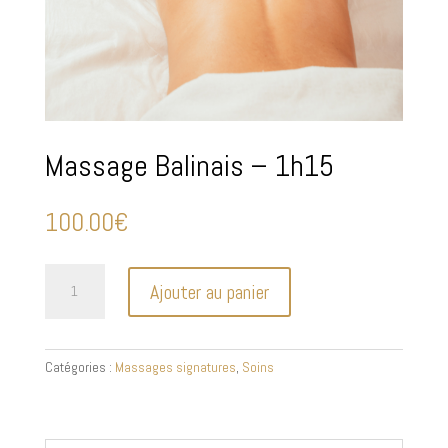
Massage Balinais – 1h15
100.00
€
quantité
Ajouter au panier
de
Massage
Balinais
-
Catégories :
Massages signatures
,
Soins
1h15