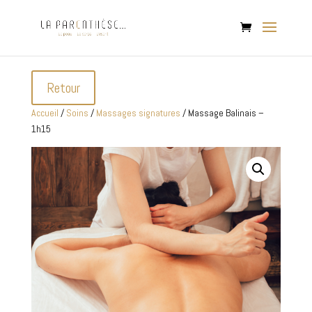
Retour
Accueil
/
Soins
/
Massages signatures
/ Massage Balinais –
1h15