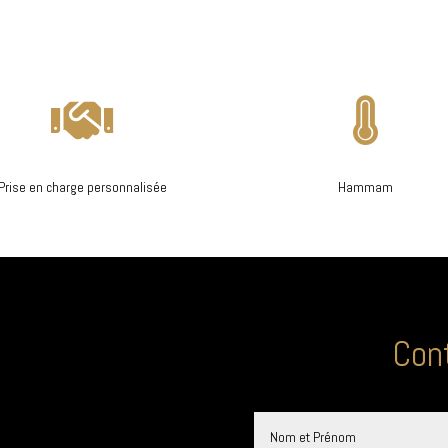


Prise en charge personnalisée
Hammam
Con