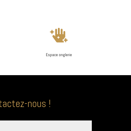

Espace onglerie
tactez-nous !