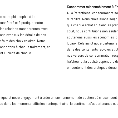
Consommer raisonnablement & Favor
À La Parenthèse, consommer raison
 de notre philosophie à La
durabilité. Nous choisissons soig
onnêteté et à pratiquer notre
que chaque achat soutient les prati
r des relations transparentes avec
court, nous contribuons non seule
ons avec eux les détails de nos
soutenons aussi les économies loca
 faire des choix éclairés. Notre
locaux. Cela inclut notre partenari
 apportons à chaque traitement, en
dans des contenants recyclés et ut
nt l’unicité de chacun.
nos valeurs de consommation resp
fraîcheur et la qualité supérieure 
en soutenant des pratiques durabl
hique et notre engagement à créer un environnement de soutien où chacun peut se
es dans les moments difficiles, renforçant ainsi le sentiment d’appartenance et d