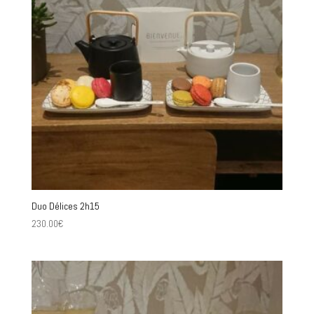
Duo Délices 2h15
230.00
€