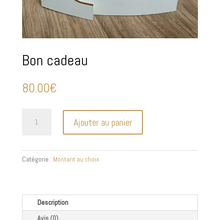
Bon cadeau
80.00
€
quantité
Ajouter au panier
de
Bon
cadeau
Catégorie :
Montant au choix
Description
Avis (0)