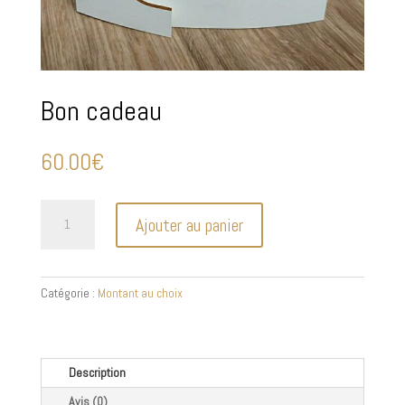
Bon cadeau
60.00
€
quantité
Ajouter au panier
de
Bon
cadeau
Catégorie :
Montant au choix
Description
Avis (0)